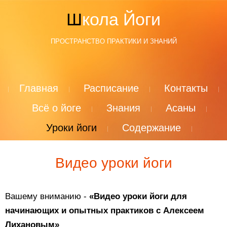
Школа Йоги
ПРОСТРАНСТВО ПРАКТИКИ И ЗНАНИЙ
Главная
Расписание
Контакты
Всё о йоге
Знания
Асаны
Уроки йоги
Содержание
Видео уроки йоги
Вашему вниманию -
«Видео уроки йоги для
начинающих и опытных практиков с Алексеем
Лихановым»