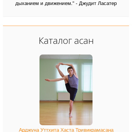
дыханием и движением." - Джудит Ласатер
Каталог асан
Арджуна Уттхита Хаста Тривикрамасана