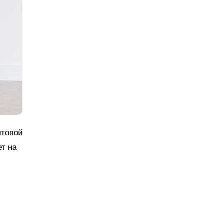
ытовой
т на