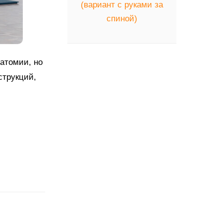
(вариант с руками за
спиной)
натомии, но
струкций,