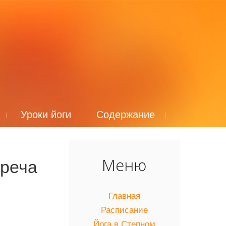
Уроки йоги
Содержание
Меню
треча
Главная
Расписание
Йога в Степном