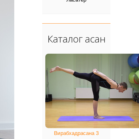
Каталог асан
Вирабхадрасана 3