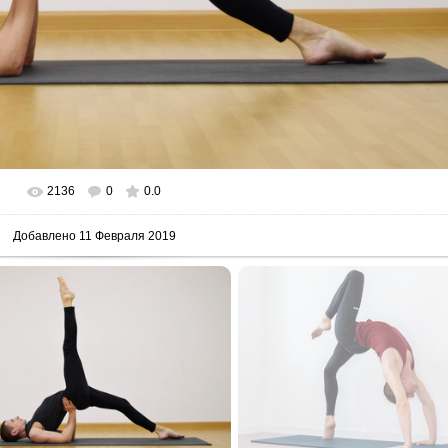
2136
0
0.0
 реальном размере
2000x1500
/ 240.6Kb
Добавлено
11 Февраля 2019