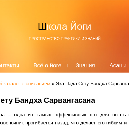
Школа Йоги
ПРОСТРАНСТВО ПРАКТИКИ И ЗНАНИЙ
онтакты
Всё о йоге
Знания
Асаны
й каталог с описанием
» Эка Пада Сету Бандха Сарванг
Сету Бандха Сарвангасана
ана – одна из самых эффективных поз для восста
звоночник прогибается назад, что делает его гибким и