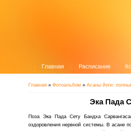
Главная
Расписание
К
Главная
»
Фотоальбом
»
Асаны йоги: полны
Эка Пада 
Поза Эка Пада Сету Бандха Сарвангас
оздоровления нервной системы. В асане по