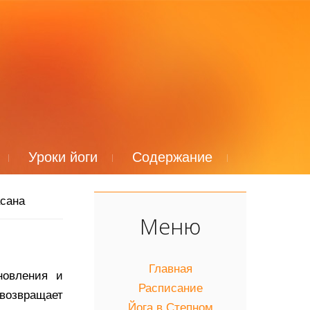
Уроки йоги
Содержание
асана
Меню
Главная
новления и
Расписание
 возвращает
Йога в Степном