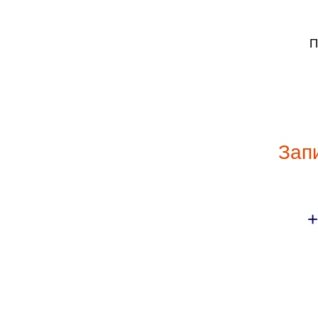
П
Зап
+