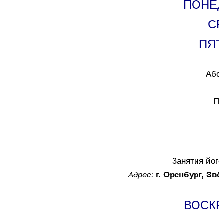
ПОНЕД
СР
ПЯТ
Або
П
Занятия йог
Адрес:
г. Оренбург, З
ВОСКР