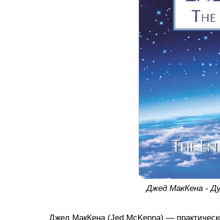
Джед МакКена - Д
Джед МакКена (Jed McKenna) — практическ