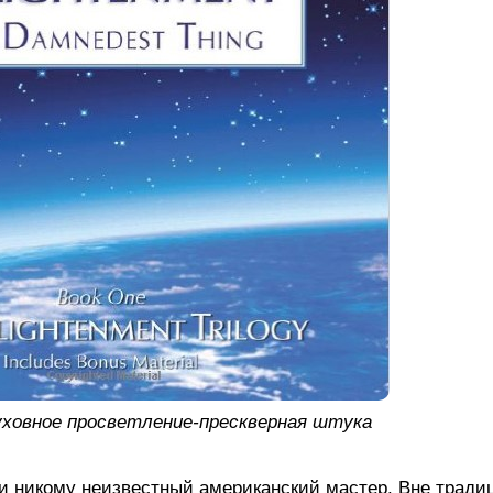
уховное просветление-прескверная штука
и никому неизвестный американский мастер. Вне традиц