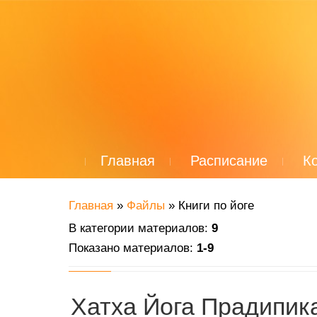
Главная
Расписание
К
Главная
»
Файлы
» Книги по йоге
В категории материалов
:
9
Показано материалов
:
1-9
Хатха Йога Прадипик