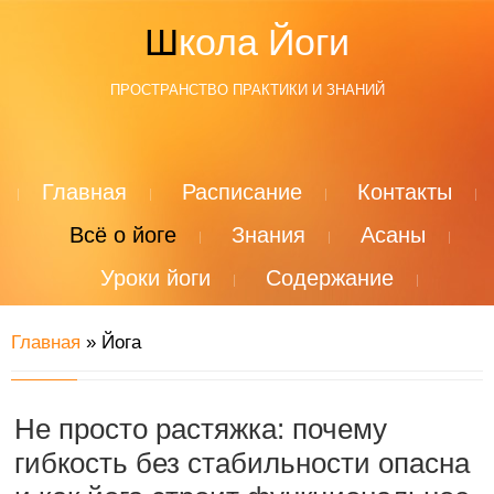
Школа Йоги
ПРОСТРАНСТВО ПРАКТИКИ И ЗНАНИЙ
Главная
Расписание
Контакты
Всё о йоге
Знания
Асаны
Уроки йоги
Содержание
Главная
»
Йога
Не просто растяжка: почему
гибкость без стабильности опасна