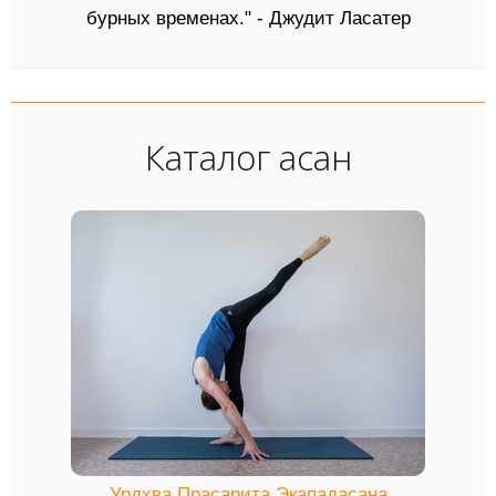
бурных временах." - Джудит Ласатер
Каталог асан
Урдхва Прасарита Экападасана