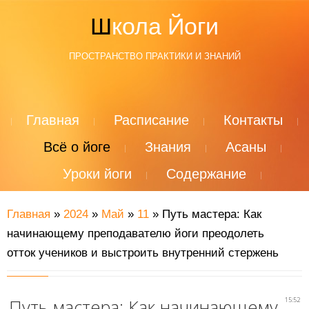
Школа Йоги
ПРОСТРАНСТВО ПРАКТИКИ И ЗНАНИЙ
Главная
Расписание
Контакты
Всё о йоге
Знания
Асаны
Уроки йоги
Содержание
Главная
»
2024
»
Май
»
11
» Путь мастера: Как
начинающему преподавателю йоги преодолеть
отток учеников и выстроить внутренний стержень
Путь мастера: Как начинающему
15:52