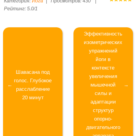
Категория
:
Йога
|
Просмотров
:
430
|
Рейтинг
:
5.0
/
1
Эффективность
изометрических
упражнений
йоги в
контексте
Шавасана под
увеличения
голос. Глубокое
мышечной
расслабление
силы и
20 минут
адаптации
структур
опорно-
двигательного
аппарата