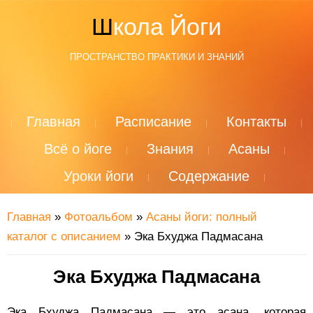
Школа Йоги
ПРОСТРАНСТВО ПРАКТИКИ И ЗНАНИЙ
Главная
Расписание
Контакты
Всё о йоге
Знания
Асаны
Уроки йоги
Содержание
Главная
»
Фотоальбом
»
Асаны йоги: полный
каталог с описанием
» Эка Бхуджа Падмасана
Эка Бхуджа Падмасана
Эка Бхуджа Падмасана — это асана, которая