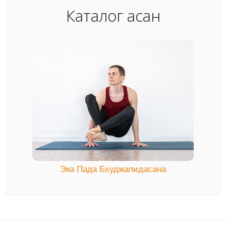
Каталог асан
Эка Пада Бхуджапидасана