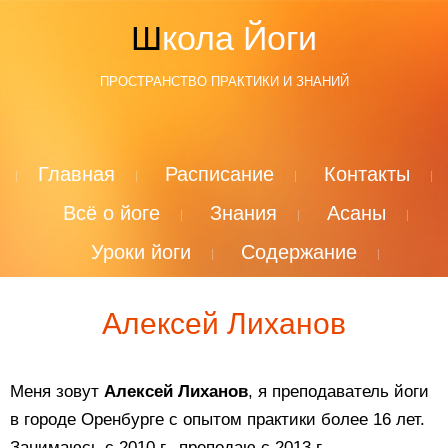
Школа Йоги
ПРОСТРАНСТВО ПРАКТИКИ И ЗНАНИЙ
Главная
Расписание
Контакты
Всё о йоге
Знания
Асаны
Уроки йоги
Содержание
Алексей Лиханов
Меня зовут
Алексей Лиханов
, я преподаватель йоги
в городе Оренбурге с опытом практики более 16 лет.
Занимаюсь с 2010 г., преподаю с 2013 г.